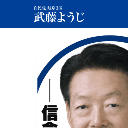
コ
ナ
ン
ビ
テ
ゲ
ン
ー
ツ
シ
へ
ョ
ス
ン
キ
に
ッ
移
プ
動