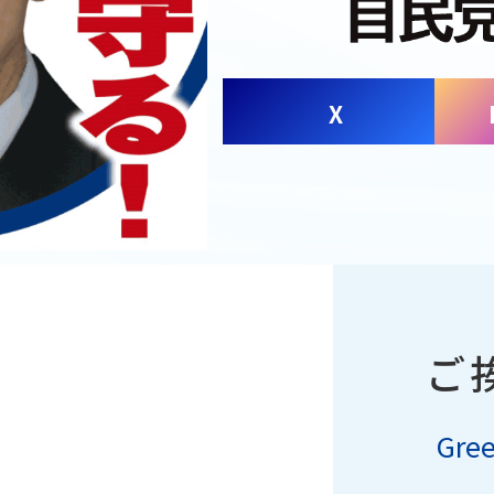
X
ご
Gree