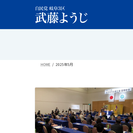
コ
ナ
ン
ビ
テ
ゲ
ン
ー
ツ
シ
へ
ョ
ス
ン
キ
に
ッ
移
HOME
2025年5月
プ
動