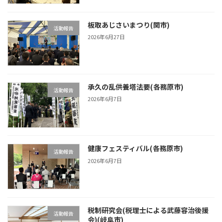
板取あじさいまつり(関市)
活動報告
2026年6月27日
承久の乱供養塔法要(各務原市)
活動報告
2026年6月7日
健康フェスティバル(各務原市)
活動報告
2026年6月7日
税制研究会(税理士による武藤容治後援
活動報告
会)(岐阜市)