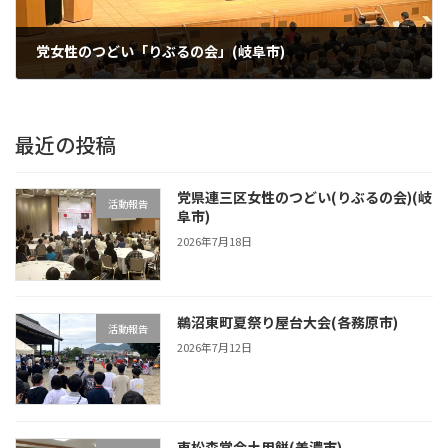
党女性のつどい「りぶるの会」(岐阜市)
2025年5月10日
最近の投稿
党県連三区女性のつどい(りぶるの会)(岐
活動報告
阜市)
2026年7月18日
鵜沼東町夏祭り屋台大会(各務原市)
活動報告
2026年7月12日
東松森常会土用餅(美濃市)