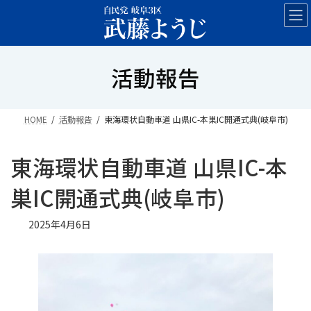
コ
ナ
ン
ビ
テ
ゲ
ン
ー
活動報告
ツ
シ
へ
ョ
ス
ン
キ
に
HOME
活動報告
東海環状自動車道 山県IC-本巣IC開通式典(岐阜市)
ッ
移
プ
動
東海環状自動車道 山県IC-本
巣IC開通式典(岐阜市)
2025年4月6日