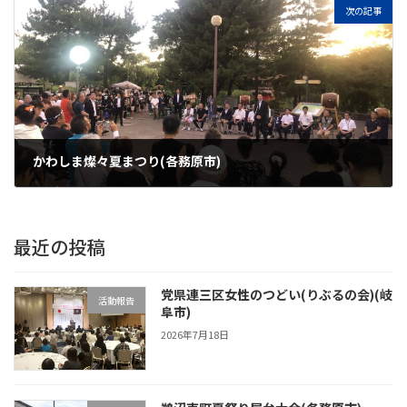
次の記事
かわしま燦々夏まつり(各務原市)
2025年7月27日
最近の投稿
党県連三区女性のつどい(りぶるの会)(岐
活動報告
阜市)
2026年7月18日