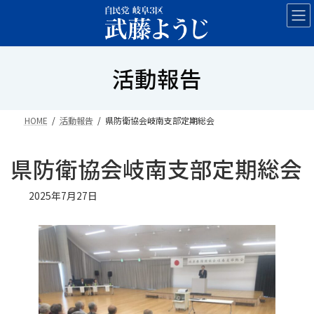
コ
ナ
ン
ビ
テ
ゲ
ン
ー
活動報告
ツ
シ
へ
ョ
ス
ン
キ
に
HOME
活動報告
県防衛協会岐南支部定期総会
ッ
移
プ
動
県防衛協会岐南支部定期総会
2025年7月27日