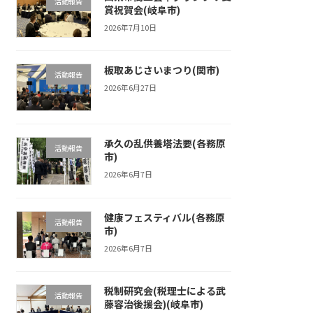
活動報告
賞祝賀会(岐阜市)
2026年7月10日
板取あじさいまつり(関市)
活動報告
2026年6月27日
承久の乱供養塔法要(各務原
活動報告
市)
2026年6月7日
健康フェスティバル(各務原
活動報告
市)
2026年6月7日
税制研究会(税理士による武
活動報告
藤容治後援会)(岐阜市)