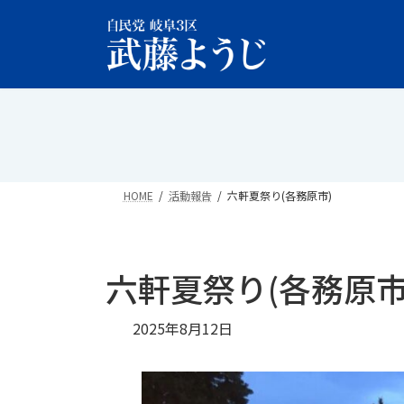
コ
ナ
ン
ビ
テ
ゲ
ン
ー
ツ
シ
へ
ョ
ス
ン
キ
に
ッ
移
HOME
活動報告
六軒夏祭り(各務原市)
プ
動
六軒夏祭り(各務原市
2025年8月12日