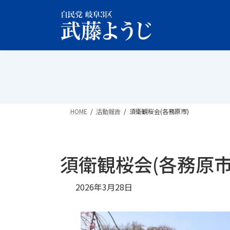
コ
ナ
ン
ビ
テ
ゲ
ン
ー
ツ
シ
へ
ョ
ス
ン
キ
に
ッ
移
HOME
活動報告
須衛観桜会(各務原市)
プ
動
須衛観桜会(各務原市
2026年3月28日