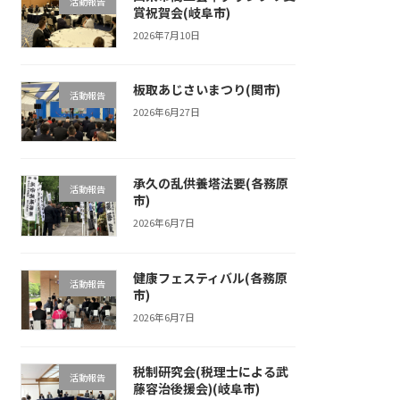
活動報告
賞祝賀会(岐阜市)
2026年7月10日
板取あじさいまつり(関市)
活動報告
2026年6月27日
承久の乱供養塔法要(各務原
活動報告
市)
2026年6月7日
健康フェスティバル(各務原
活動報告
市)
2026年6月7日
税制研究会(税理士による武
活動報告
藤容治後援会)(岐阜市)