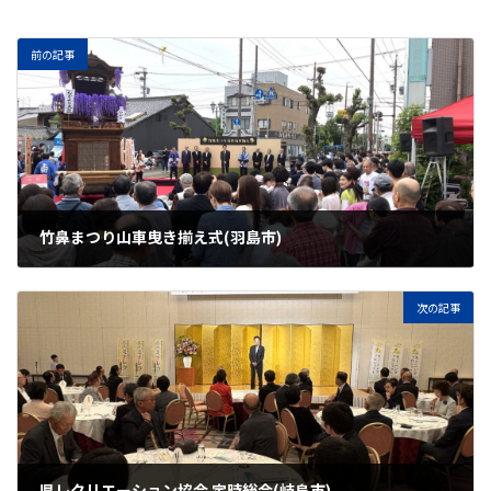
前の記事
竹鼻まつり山車曳き揃え式(羽島市)
2026年5月3日
次の記事
県レクリエーション協会 定時総会(岐阜市)