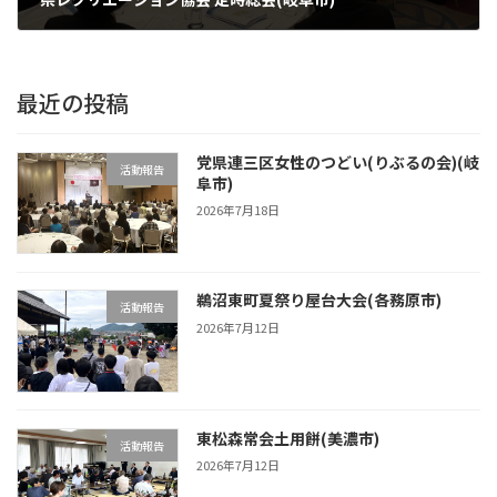
2026年5月9日
最近の投稿
党県連三区女性のつどい(りぶるの会)(岐
活動報告
阜市)
2026年7月18日
鵜沼東町夏祭り屋台大会(各務原市)
活動報告
2026年7月12日
東松森常会土用餅(美濃市)
活動報告
2026年7月12日