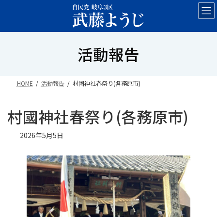
コ
ナ
ン
ビ
テ
ゲ
ン
ー
活動報告
ツ
シ
へ
ョ
ス
ン
キ
に
HOME
活動報告
村國神社春祭り(各務原市)
ッ
移
プ
動
村國神社春祭り(各務原市)
2026年5月5日