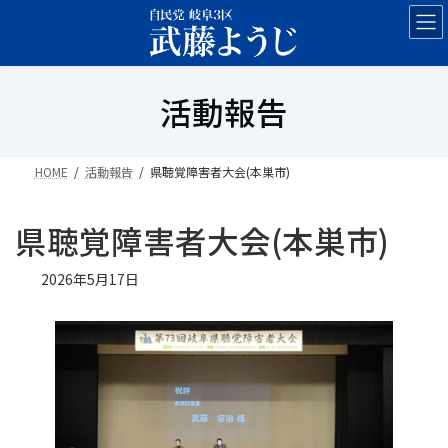
コ
ナ
ン
ビ
テ
ゲ
ン
ー
活動報告
ツ
シ
へ
ョ
ス
ン
キ
に
HOME
活動報告
県聴覚障害者大会(本巣市)
ッ
移
プ
動
県聴覚障害者大会(本巣市)
2026年5月17日