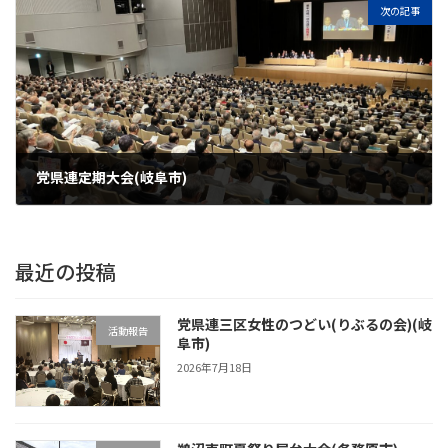
次の記事
党県連定期大会(岐阜市)
2026年5月23日
最近の投稿
党県連三区女性のつどい(りぶるの会)(岐
活動報告
阜市)
2026年7月18日